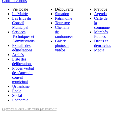
Contactez-nous
Vie locale
Découverte
Pratique
La Mairie
Situation
Agenda
Les Élus du
Patrimoine
Carte de
Conseil
Tourisme
la
Municipal
Chemins
commune
Services
de
Marchés
Techniques et
randonnées
Publics
Administratifs
Galerie
Droits et
Extraits des
photos et
démarches
délibérations
vidéos
Media
Arrêtés
Liste des
délibérations
Procés-verbal
de séance du
conseil
municipal
Urbanisme
École
Social
Économie
Copyright © 2016 - Site réalisé par arobase.fr