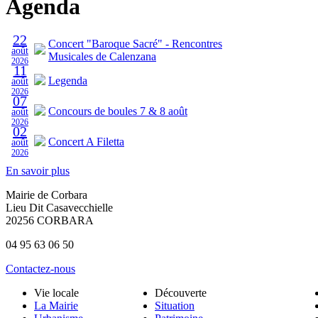
Agenda
22
Concert "Baroque Sacré" - Rencontres
août
Musicales de Calenzana
2026
11
Legenda
août
2026
07
Concours de boules 7 & 8 août
août
2026
02
Concert A Filetta
août
2026
En savoir plus
Mairie de Corbara
Lieu Dit Casavecchielle
20256 CORBARA
04 95 63 06 50
Contactez-nous
Vie locale
Découverte
La Mairie
Situation