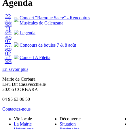
Agenda
22
Concert "Baroque Sacré" - Rencontres
août
Musicales de Calenzana
2026
11
Legenda
août
2026
07
Concours de boules 7 & 8 août
août
2026
02
Concert A Filetta
août
2026
En savoir plus
Mairie de Corbara
Lieu Dit Casavecchielle
20256 CORBARA
04 95 63 06 50
Contactez-nous
Vie locale
Découverte
La Mairie
Situation