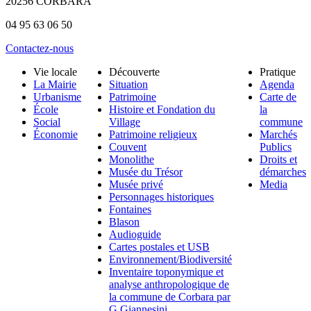
20256 CORBARA
04 95 63 06 50
Contactez-nous
Vie locale
Découverte
Pratique
La Mairie
Situation
Agenda
Urbanisme
Patrimoine
Carte de
École
Histoire et Fondation du
la
Social
Village
commune
Économie
Patrimoine religieux
Marchés
Couvent
Publics
Monolithe
Droits et
Musée du Trésor
démarches
Musée privé
Media
Personnages historiques
Fontaines
Blason
Audioguide
Cartes postales et USB
Environnement/Biodiversité
Inventaire toponymique et
analyse anthropologique de
la commune de Corbara par
G Giannesini