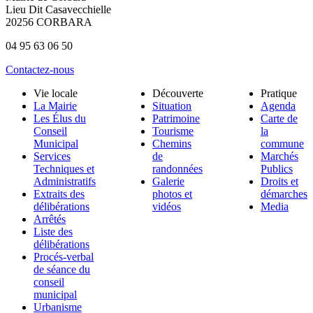
Lieu Dit Casavecchielle
20256 CORBARA
04 95 63 06 50
Contactez-nous
Vie locale
Découverte
Pratique
La Mairie
Situation
Agenda
Les Élus du
Patrimoine
Carte de
Conseil
Tourisme
la
Municipal
Chemins
commune
Services
de
Marchés
Techniques et
randonnées
Publics
Administratifs
Galerie
Droits et
Extraits des
photos et
démarches
délibérations
vidéos
Media
Arrêtés
Liste des
délibérations
Procés-verbal
de séance du
conseil
municipal
Urbanisme