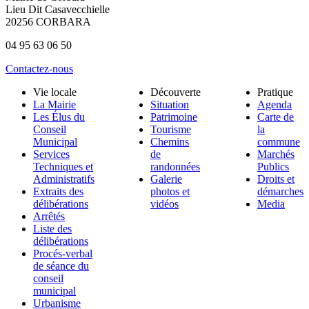
Lieu Dit Casavecchielle
20256 CORBARA
04 95 63 06 50
Contactez-nous
Vie locale
Découverte
Pratique
La Mairie
Situation
Agenda
Les Élus du
Patrimoine
Carte de
Conseil
Tourisme
la
Municipal
Chemins
commune
Services
de
Marchés
Techniques et
randonnées
Publics
Administratifs
Galerie
Droits et
Extraits des
photos et
démarches
délibérations
vidéos
Media
Arrêtés
Liste des
délibérations
Procés-verbal
de séance du
conseil
municipal
Urbanisme