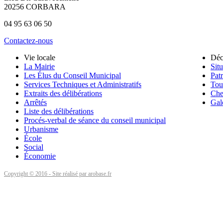
20256 CORBARA
04 95 63 06 50
Contactez-nous
Vie locale
Déc
La Mairie
Situ
Les Élus du Conseil Municipal
Pat
Services Techniques et Administratifs
Tou
Extraits des délibérations
Che
Arrêtés
Gal
Liste des délibérations
Procés-verbal de séance du conseil municipal
Urbanisme
École
Social
Économie
Copyright © 2016 - Site réalisé par arobase.fr