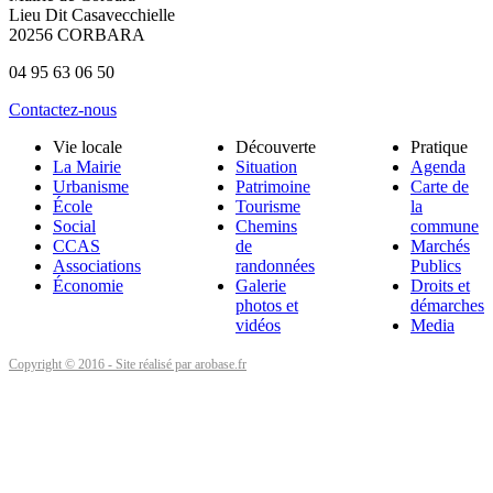
Lieu Dit Casavecchielle
20256 CORBARA
04 95 63 06 50
Contactez-nous
Vie locale
Découverte
Pratique
La Mairie
Situation
Agenda
Urbanisme
Patrimoine
Carte de
École
Tourisme
la
Social
Chemins
commune
CCAS
de
Marchés
Associations
randonnées
Publics
Économie
Galerie
Droits et
photos et
démarches
vidéos
Media
Copyright © 2016 - Site réalisé par arobase.fr