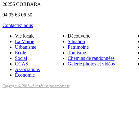
20256 CORBARA
04 95 63 06 50
Contactez-nous
Vie locale
Découverte
La Mairie
Situation
Urbanisme
Patrimoine
École
Tourisme
Social
Chemins de randonnées
CCAS
Galerie photos et vidéos
Associations
Économie
Copyright © 2016 - Site réalisé par arobase.fr