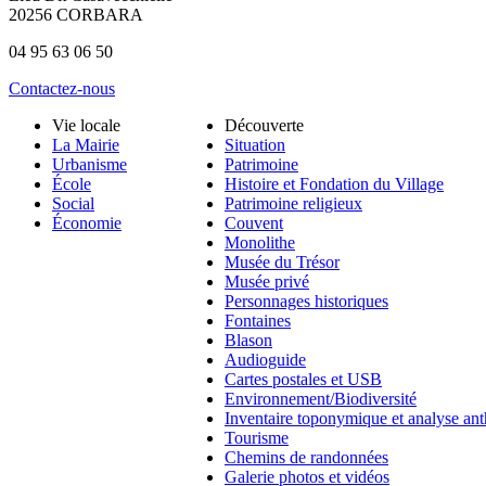
20256 CORBARA
04 95 63 06 50
Contactez-nous
Vie locale
Découverte
La Mairie
Situation
Urbanisme
Patrimoine
École
Histoire et Fondation du Village
Social
Patrimoine religieux
Économie
Couvent
Monolithe
Musée du Trésor
Musée privé
Personnages historiques
Fontaines
Blason
Audioguide
Cartes postales et USB
Environnement/Biodiversité
Inventaire toponymique et analyse an
Tourisme
Chemins de randonnées
Galerie photos et vidéos