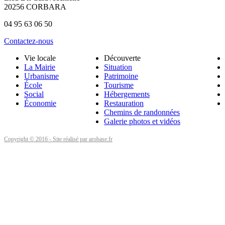
20256 CORBARA
04 95 63 06 50
Contactez-nous
Vie locale
Découverte
La Mairie
Situation
Urbanisme
Patrimoine
École
Tourisme
Social
Hébergements
Économie
Restauration
Chemins de randonnées
Galerie photos et vidéos
Copyright © 2016 - Site réalisé par arobase.fr