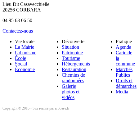
Lieu Dit Casavecchielle
20256 CORBARA
04 95 63 06 50
Contactez-nous
Vie locale
Découverte
Pratique
La Mairie
Situation
Agenda
Urbanisme
Patrimoine
Carte de
École
Tourisme
la
Social
Hébergements
commune
Économie
Restauration
Marchés
Chemins de
Publics
randonnées
Droits et
Galerie
démarches
photos et
Media
vidéos
Copyright © 2016 - Site réalisé par arobase.fr