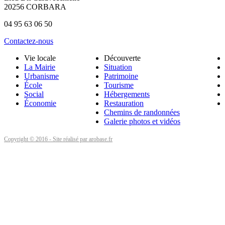
20256 CORBARA
04 95 63 06 50
Contactez-nous
Vie locale
Découverte
La Mairie
Situation
Urbanisme
Patrimoine
École
Tourisme
Social
Hébergements
Économie
Restauration
Chemins de randonnées
Galerie photos et vidéos
Copyright © 2016 - Site réalisé par arobase.fr