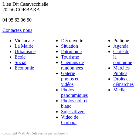
Lieu Dit Casavecchielle
20256 CORBARA
04 95 63 06 50
Contactez-nous
Vie locale
Découverte
Pratique
La Mairie
Situation
Agenda
Urbanisme
Patrimoine
Carte de
École
Tourisme
la
Social
Chemins de
commune
Économie
randonnées
Marchés
Galerie
Publics
photos et
Droits et
vidéos
démarches
Photos
Media
panoramiques
Photos noir et
blanc
Sujets divers
Video de
Corbara
Copyright © 2016 - Site réalisé par arobase.fr