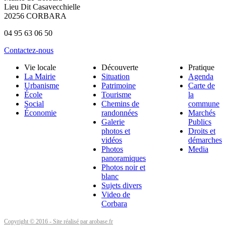
Lieu Dit Casavecchielle
20256 CORBARA
04 95 63 06 50
Contactez-nous
Vie locale
Découverte
Pratique
La Mairie
Situation
Agenda
Urbanisme
Patrimoine
Carte de
École
Tourisme
la
Social
Chemins de
commune
Économie
randonnées
Marchés
Galerie
Publics
photos et
Droits et
vidéos
démarches
Photos
Media
panoramiques
Photos noir et
blanc
Sujets divers
Video de
Corbara
Copyright © 2016 - Site réalisé par arobase.fr