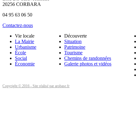
20256 CORBARA
04 95 63 06 50
Contactez-nous
Vie locale
Découverte
La Mairie
Situation
Urbanisme
Patrimoine
École
Tourisme
Social
Chemins de randonnées
Économie
Galerie photos et vidéos
Copyright © 2016 - Site réalisé par arobase.fr