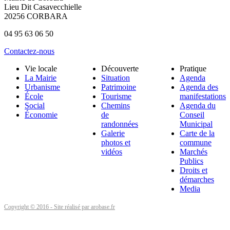
Lieu Dit Casavecchielle
20256 CORBARA
04 95 63 06 50
Contactez-nous
Vie locale
Découverte
Pratique
La Mairie
Situation
Agenda
Urbanisme
Patrimoine
Agenda des
École
Tourisme
manifestations
Social
Chemins
Agenda du
Économie
de
Conseil
randonnées
Municipal
Galerie
Carte de la
photos et
commune
vidéos
Marchés
Publics
Droits et
démarches
Media
Copyright © 2016 - Site réalisé par arobase.fr