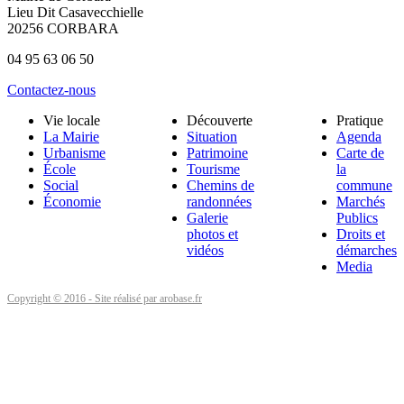
Lieu Dit Casavecchielle
20256 CORBARA
04 95 63 06 50
Contactez-nous
Vie locale
Découverte
Pratique
La Mairie
Situation
Agenda
Urbanisme
Patrimoine
Carte de
École
Tourisme
la
Social
Chemins de
commune
Économie
randonnées
Marchés
Galerie
Publics
photos et
Droits et
vidéos
démarches
Media
Copyright © 2016 - Site réalisé par arobase.fr