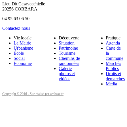
Lieu Dit Casavecchielle
20256 CORBARA
04 95 63 06 50
Contactez-nous
Vie locale
Découverte
Pratique
La Mairie
Situation
Agenda
Urbanisme
Patrimoine
Carte de
École
Tourisme
la
Social
Chemins de
commune
Économie
randonnées
Marchés
Galerie
Publics
photos et
Droits et
vidéos
démarches
Media
Copyright © 2016 - Site réalisé par arobase.fr