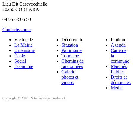
Lieu Dit Casavecchielle
20256 CORBARA
04 95 63 06 50
Contactez-nous
Vie locale
Découverte
Pratique
La Mairie
Situation
Agenda
Urbanisme
Patrimoine
Carte de
École
Tourisme
la
Social
Chemins de
commune
Économie
randonnées
Marchés
Galerie
Publics
photos et
Droits et
vidéos
démarches
Media
Copyright © 2016 - Site réalisé par arobase.fr