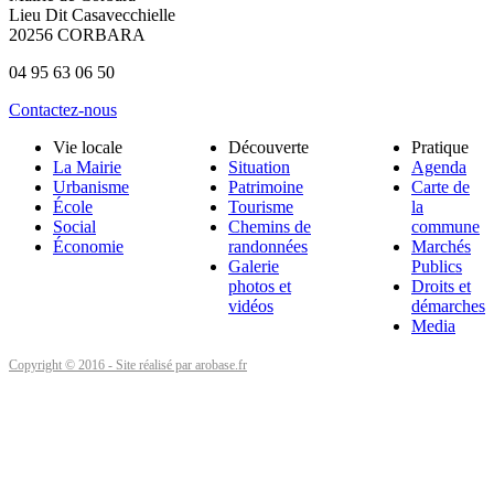
Lieu Dit Casavecchielle
20256 CORBARA
04 95 63 06 50
Contactez-nous
Vie locale
Découverte
Pratique
La Mairie
Situation
Agenda
Urbanisme
Patrimoine
Carte de
École
Tourisme
la
Social
Chemins de
commune
Économie
randonnées
Marchés
Galerie
Publics
photos et
Droits et
vidéos
démarches
Media
Copyright © 2016 - Site réalisé par arobase.fr