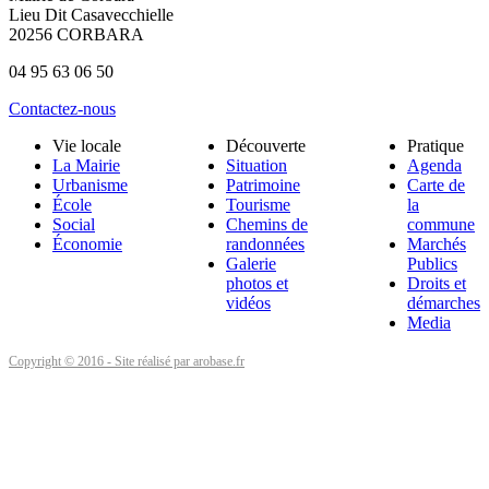
Lieu Dit Casavecchielle
20256 CORBARA
04 95 63 06 50
Contactez-nous
Vie locale
Découverte
Pratique
La Mairie
Situation
Agenda
Urbanisme
Patrimoine
Carte de
École
Tourisme
la
Social
Chemins de
commune
Économie
randonnées
Marchés
Galerie
Publics
photos et
Droits et
vidéos
démarches
Media
Copyright © 2016 - Site réalisé par arobase.fr