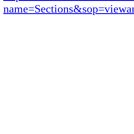
name=Sections&sop=viewar