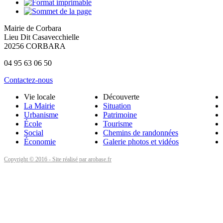
Mairie de Corbara
Lieu Dit Casavecchielle
20256 CORBARA
04 95 63 06 50
Contactez-nous
Vie locale
Découverte
La Mairie
Situation
Urbanisme
Patrimoine
École
Tourisme
Social
Chemins de randonnées
Économie
Galerie photos et vidéos
Copyright © 2016 - Site réalisé par arobase.fr