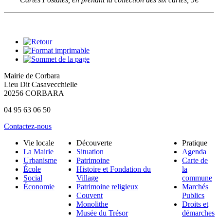
Mairie de Corbara
Lieu Dit Casavecchielle
20256 CORBARA
04 95 63 06 50
Contactez-nous
Vie locale
Découverte
Pratique
La Mairie
Situation
Agenda
Urbanisme
Patrimoine
Carte de
École
Histoire et Fondation du
la
Social
Village
commune
Économie
Patrimoine religieux
Marchés
Couvent
Publics
Monolithe
Droits et
Musée du Trésor
démarches