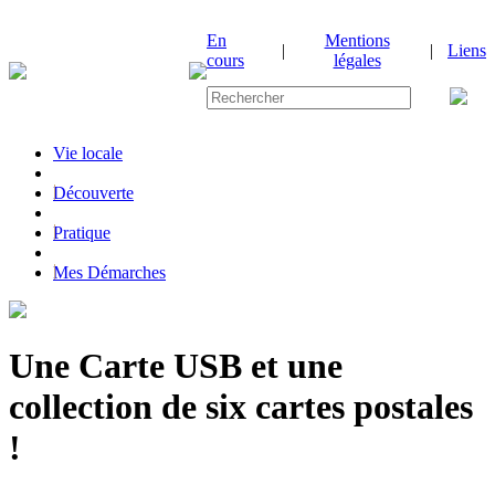
En
Mentions
|
|
Liens
cours
légales
Vie locale
|
Découverte
|
Pratique
|
Mes Démarches
Une Carte USB et une
collection de six cartes postales
!