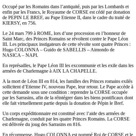
Occupé par les Romains dans l’antiquité, puis par les Lombards et
enfin par les Francs, le Royaume de CORSE est cédé par donation
de PEPIN LE BREF, au Pape Etienne II, dans le cadre du traité de
KIERSY, en 756.
Le 24 mars 799 à ROME, lors d’une procession en l’honneur de
Saint Marc, des Princes Romains se révoltent contre le Pape Léon
III. Les principaux instigateurs de cette révolte sont quatre Princes :
Hugo COLONNA – Guido de SABELLIS – Aimondo de
NASICA – NAPI.
En représailles, le Pape Léon III les excommunie et les exile dans les
armées de Charlemagne à AIX LA CHAPELLE.
A la mort de Léon III en 814, les familles des Princes romains exilés
sollicitent d’Etienne IV, nouveau Pape, leur retour. Le Pape accède à
cette demande sous une condition : reprendre la CORSE occupée
par les Sarrasins, afin de la réintégrer dans les biens pontificaux dont
elle fait virtuellement partie depuis la donation de Pépin le Bref.
Un corps expéditionnaire est constitué avec l’aide des armées de
Charlemagne, conduit par les quatre Princes Romains. La CORSE
est délivrée du joug des Sarrasins en 816.
En récompense, Hugo COLONNA est nommé Roi de CORSE et le