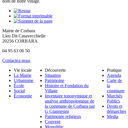
nom de notre village.
Mairie de Corbara
Lieu Dit Casavecchielle
20256 CORBARA
04 95 63 06 50
Contactez-nous
Vie locale
Découverte
Pratique
La Mairie
Situation
Agenda
Urbanisme
Patrimoine
Carte de
École
Histoire et Fondation du
la
Social
Village
commune
Économie
Inventaire toponymique et
Marchés
analyse anthropologique de
Publics
la commune de Corbara par
Droits et
G Giannesini
démarches
Patrimoine religieux
Media
Couvent
Monolithe