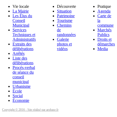
Vie locale
Découverte
Pratique
La Mairie
Situation
Agenda
Les Élus du
Patrimoine
Carte de
Conseil
Tourisme
la
Municipal
Chemins
commune
Services
de
Marchés
Techniques et
randonnées
Publics
Administratifs
Galerie
Droits et
Extraits des
photos et
démarches
délibérations
vidéos
Media
Arrêtés
Liste des
délibérations
Procés-verbal
de séance du
conseil
municipal
Urbanisme
École
Social
Économie
Copyright © 2016 - Site réalisé par arobase.fr