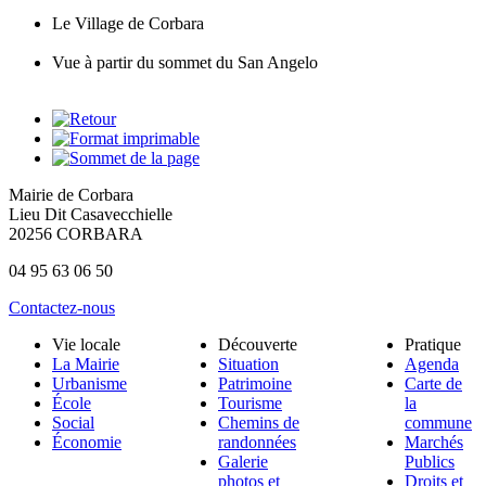
Le Village de Corbara
Vue à partir du sommet du San Angelo
Mairie de Corbara
Lieu Dit Casavecchielle
20256 CORBARA
04 95 63 06 50
Contactez-nous
Vie locale
Découverte
Pratique
La Mairie
Situation
Agenda
Urbanisme
Patrimoine
Carte de
École
Tourisme
la
Social
Chemins de
commune
Économie
randonnées
Marchés
Galerie
Publics
photos et
Droits et