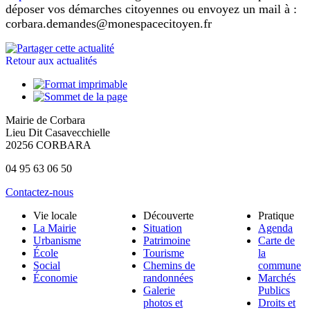
déposer vos démarches citoyennes ou envoyez un mail à :
corbara.demandes@monespacecitoyen.fr
Retour aux actualités
Mairie de Corbara
Lieu Dit Casavecchielle
20256 CORBARA
04 95 63 06 50
Contactez-nous
Vie locale
Découverte
Pratique
La Mairie
Situation
Agenda
Urbanisme
Patrimoine
Carte de
École
Tourisme
la
Social
Chemins de
commune
Économie
randonnées
Marchés
Galerie
Publics
photos et
Droits et