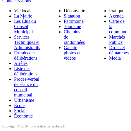
Contactez-nous
Vie locale
Découverte
Pratique
La Mairie
Situation
Agenda
Les Élus du
Patrimoine
Carte de
Conseil
Tourisme
la
Municipal
Chemins
commune
Services
de
Marchés
Techniques et
randonnées
Publics
Administratifs
Galerie
Droits et
Extraits des
photos et
démarches
délibérations
vidéos
Media
Arrêtés
Liste des
délibérations
Procés-verbal
de séance du
conseil
municipal
Urbanisme
École
Social
Économie
Copyright © 2016 - Site réalisé par arobase.fr