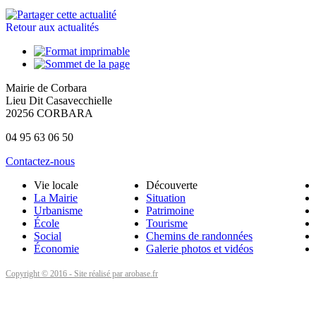
Retour aux actualités
Mairie de Corbara
Lieu Dit Casavecchielle
20256 CORBARA
04 95 63 06 50
Contactez-nous
Vie locale
Découverte
La Mairie
Situation
Urbanisme
Patrimoine
École
Tourisme
Social
Chemins de randonnées
Économie
Galerie photos et vidéos
Copyright © 2016 - Site réalisé par arobase.fr