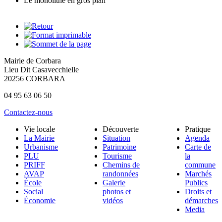
Le monolithe en gros plan
Mairie de Corbara
Lieu Dit Casavecchielle
20256 CORBARA
04 95 63 06 50
Contactez-nous
Vie locale
Découverte
Pratique
La Mairie
Situation
Agenda
Urbanisme
Patrimoine
Carte de
PLU
Tourisme
la
PRIFF
Chemins de
commune
AVAP
randonnées
Marchés
École
Galerie
Publics
Social
photos et
Droits et
Économie
vidéos
démarches
Media