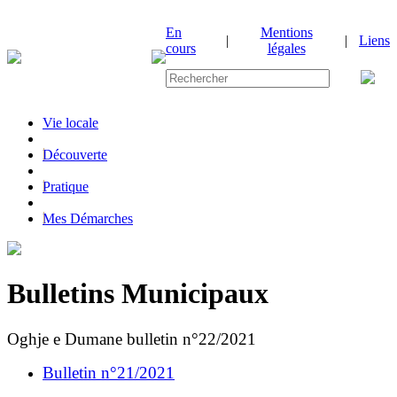
En
Mentions
|
|
Liens
cours
légales
Vie locale
|
Découverte
|
Pratique
|
Mes Démarches
Bulletins Municipaux
Oghje e Dumane bulletin n°22/2021
Bulletin n°21/2021