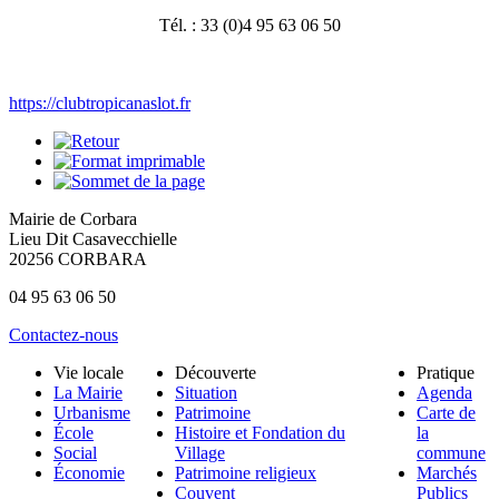
Tél. : 33 (0)4 95 63 06 50
https://clubtropicanaslot.fr
Mairie de Corbara
Lieu Dit Casavecchielle
20256 CORBARA
04 95 63 06 50
Contactez-nous
Vie locale
Découverte
Pratique
La Mairie
Situation
Agenda
Urbanisme
Patrimoine
Carte de
École
Histoire et Fondation du
la
Social
Village
commune
Économie
Patrimoine religieux
Marchés
Couvent
Publics