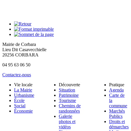
Mairie de Corbara
Lieu Dit Casavecchielle
20256 CORBARA
04 95 63 06 50
Contactez-nous
Vie locale
Découverte
Pratique
La Mairie
Situation
Agenda
Urbanisme
Patrimoine
Carte de
École
Tourisme
la
Social
Chemins de
commune
Économie
randonnées
Marchés
Galerie
Publics
photos et
Droits et
vidéos
démarches