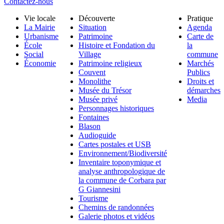
Contactez-nous
Vie locale
Découverte
Pratique
La Mairie
Situation
Agenda
Urbanisme
Patrimoine
Carte de
École
Histoire et Fondation du
la
Social
Village
commune
Économie
Patrimoine religieux
Marchés
Couvent
Publics
Monolithe
Droits et
Musée du Trésor
démarches
Musée privé
Media
Personnages historiques
Fontaines
Blason
Audioguide
Cartes postales et USB
Environnement/Biodiversité
Inventaire toponymique et
analyse anthropologique de
la commune de Corbara par
G Giannesini
Tourisme
Chemins de randonnées
Galerie photos et vidéos